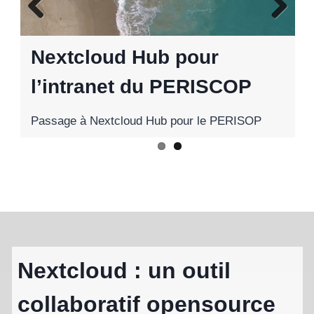
Previ
Next
ous
Nextcloud Hub pour
Projet NextcloudPi
l’intranet du PERISCOP
Passage à Nextcloud Hub pour le PERISOP
Nextcloud : un outil
collaboratif opensource