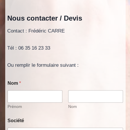
Nous contacter / Devis
Contact : Frédéric CARRE
Tél : 06 35 16 23 33
Ou remplir le formulaire suivant :
N
Nom
*
o
m
*
N
o
Prénom
Nom
m
Société